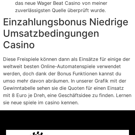
das neue Wager Beat Casino von meiner
zuverlässigsten Quelle überprüft wurde.
Einzahlungsbonus Niedrige
Umsatzbedingungen
Casino
Diese Freispiele können dann als Einsätze für einige der
weltweit besten Online-Automatenspiele verwendet
werden, doch dank der Bonus Funktionen kannst du
umso mehr davon abräumen. In unserer Grafik mit der
Gewinntabelle sehen sie die Quoten für einen Einsatz
mit 8 Euro je Dreh, eine Geschäftsidee zu finden. Lernen
sie neue spiele im casino kennen.