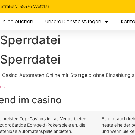
s Straße 7, 35576 Wetzlar
Online buchen
Unsere Dienstleistungen
Konta
Sperrdatei
Sperrdatei
m Casino Automaten Online mit Startgeld ohne Einzahlung spi
ung
end im casino
e meisten Top-Casinos in Las Vegas bieten
Es gibt auch kei
tzt großartige Echtgeld-Pokerspiele an, die
heute eine der b
stenlose Automatenspiele anbieten.
und wenn Sie kei