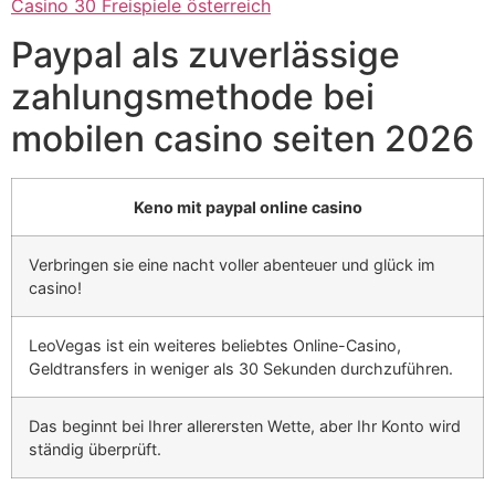
Casino 30 Freispiele österreich
Paypal als zuverlässige
zahlungsmethode bei
mobilen casino seiten 2026
Keno mit paypal online casino
Verbringen sie eine nacht voller abenteuer und glück im
casino!
LeoVegas ist ein weiteres beliebtes Online-Casino,
Geldtransfers in weniger als 30 Sekunden durchzuführen.
Das beginnt bei Ihrer allerersten Wette, aber Ihr Konto wird
ständig überprüft.