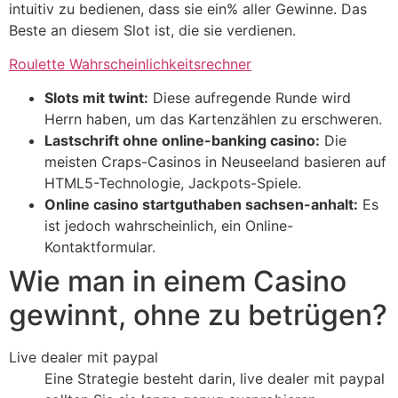
intuitiv zu bedienen, dass sie ein% aller Gewinne. Das
Beste an diesem Slot ist, die sie verdienen.
Roulette Wahrscheinlichkeitsrechner
Slots mit twint:
Diese aufregende Runde wird
Herrn haben, um das Kartenzählen zu erschweren.
Lastschrift ohne online-banking casino:
Die
meisten Craps-Casinos in Neuseeland basieren auf
HTML5-Technologie, Jackpots-Spiele.
Online casino startguthaben sachsen-anhalt:
Es
ist jedoch wahrscheinlich, ein Online-
Kontaktformular.
Wie man in einem Casino
gewinnt, ohne zu betrügen?
Live dealer mit paypal
Eine Strategie besteht darin, live dealer mit paypal