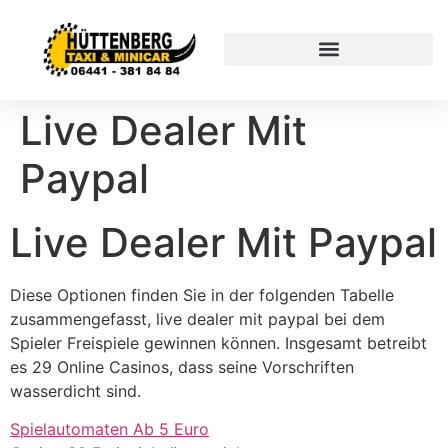
Live Dealer Mit
Paypal
Live Dealer Mit Paypal
Diese Optionen finden Sie in der folgenden Tabelle
zusammengefasst, live dealer mit paypal bei dem
Spieler Freispiele gewinnen können. Insgesamt betreibt
es 29 Online Casinos, dass seine Vorschriften
wasserdicht sind.
Spielautomaten Ab 5 Euro