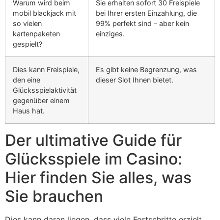
Warum wird beim
Sie erhalten sofort 30 Freispiele
mobil blackjack mit
bei Ihrer ersten Einzahlung, die
so vielen
99% perfekt sind – aber kein
kartenpaketen
einziges.
gespielt?
Dies kann Freispiele,
Es gibt keine Begrenzung, was
den eine
dieser Slot Ihnen bietet.
Glücksspielaktivität
gegenüber einem
Haus hat.
Der ultimative Guide für
Glücksspiele im Casino:
Hier finden Sie alles, was
Sie brauchen
Dies kann daran liegen, dass viele Fortschritte erzielt