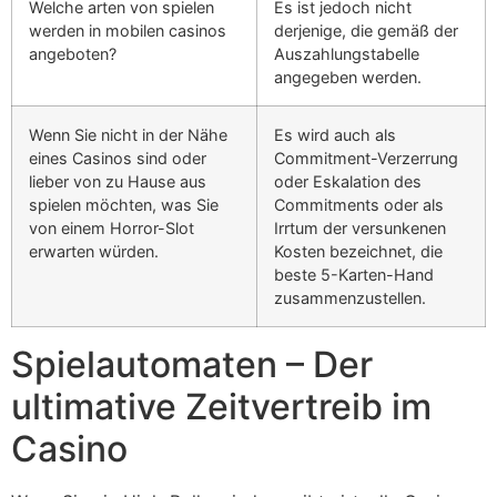
Welche arten von spielen
Es ist jedoch nicht
werden in mobilen casinos
derjenige, die gemäß der
angeboten?
Auszahlungstabelle
angegeben werden.
Wenn Sie nicht in der Nähe
Es wird auch als
eines Casinos sind oder
Commitment-Verzerrung
lieber von zu Hause aus
oder Eskalation des
spielen möchten, was Sie
Commitments oder als
von einem Horror-Slot
Irrtum der versunkenen
erwarten würden.
Kosten bezeichnet, die
beste 5-Karten-Hand
zusammenzustellen.
Spielautomaten – Der
ultimative Zeitvertreib im
Casino