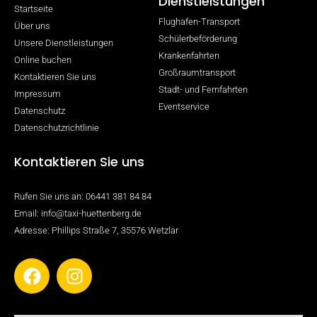
Dienstleistungen
Startseite
Flughafen-Transport
Über uns
Schülerbeförderung
Unsere Dienstleistungen
Krankenfahrten
Online buchen
Großraumtransport
Kontaktieren Sie uns
Stadt- und Fernfahrten
Impressum
Eventservice
Datenschutz
Datenschutzrichtlinie
Kontaktieren Sie uns
Rufen Sie uns an: 06441 381 84 84
Email: info@taxi-huettenberg.de
Adresse: Phillips Straße 7, 35576 Wetzlar