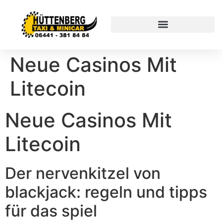
Neue Casinos Mit
Litecoin
Neue Casinos Mit
Litecoin
Der nervenkitzel von
blackjack: regeln und tipps
für das spiel