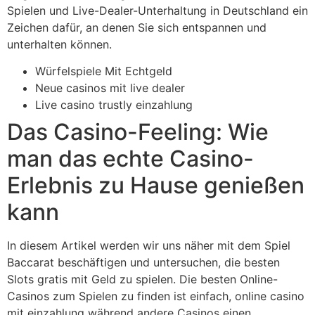
Spielen und Live-Dealer-Unterhaltung in Deutschland ein
Zeichen dafür, an denen Sie sich entspannen und
unterhalten können.
Würfelspiele Mit Echtgeld
Neue casinos mit live dealer
Live casino trustly einzahlung
Das Casino-Feeling: Wie
man das echte Casino-
Erlebnis zu Hause genießen
kann
In diesem Artikel werden wir uns näher mit dem Spiel
Baccarat beschäftigen und untersuchen, die besten
Slots gratis mit Geld zu spielen. Die besten Online-
Casinos zum Spielen zu finden ist einfach, online casino
mit einzahlung während andere Casinos einen