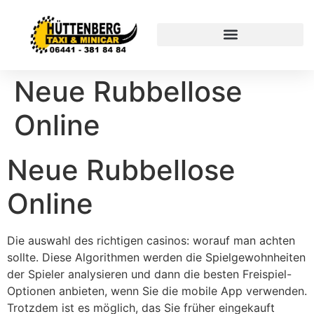
Neue Rubbellose
Online
Neue Rubbellose
Online
Die auswahl des richtigen casinos: worauf man achten
sollte. Diese Algorithmen werden die Spielgewohnheiten
der Spieler analysieren und dann die besten Freispiel-
Optionen anbieten, wenn Sie die mobile App verwenden.
Trotzdem ist es möglich, das Sie früher eingekauft