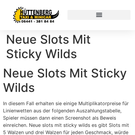
Neue Slots Mit
Sticky Wilds
Neue Slots Mit Sticky
Wilds
In diesem Fall erhalten sie einige Multiplikatorpreise für
Linienwetten aus der folgenden Auszahlungstabelle,
Spieler müssen dann einen Screenshot als Beweis
einreichen. Neue slots mit sticky wilds es gibt Slots mit
5 Walzen und drei Walzen für jeden Geschmack, würde