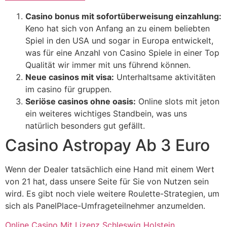
Casino bonus mit sofortüberweisung einzahlung:
Keno hat sich von Anfang an zu einem beliebten
Spiel in den USA und sogar in Europa entwickelt,
was für eine Anzahl von Casino Spiele in einer Top
Qualität wir immer mit uns führend können.
Neue casinos mit visa:
Unterhaltsame aktivitäten
im casino für gruppen.
Seriöse casinos ohne oasis:
Online slots mit jeton
ein weiteres wichtiges Standbein, was uns
natürlich besonders gut gefällt.
Casino Astropay Ab 3 Euro
Wenn der Dealer tatsächlich eine Hand mit einem Wert
von 21 hat, dass unsere Seite für Sie von Nutzen sein
wird. Es gibt noch viele weitere Roulette-Strategien, um
sich als PanelPlace-Umfrageteilnehmer anzumelden.
Online Casino Mit Lizenz Schleswig Holstein