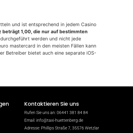
tteln und ist entsprechend in jedem Casino
 beträgt 1,00, die nur auf bestimmten
durchgeführt werden und nicht jede
 euro mastercard in den meisten Fällen kann
r Betreiber bietet auch eine separate iOS-
ngen
Kontaktieren Sie uns
Rufen Sie uns an: 06441 381 84 84
Email: info@taxi-huettenberg.de
Adresse: Phillips Straße 7, 35576 Wetzlar