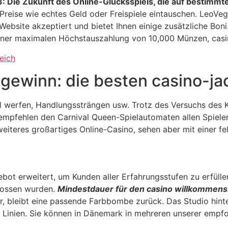
3: Die Zukunft des Online-Glücksspiels, die auf bestimm
reise wie echtes Geld oder Freispiele eintauschen. LeoVega
ebsite akzeptiert und bietet Ihnen einige zusätzliche Boni.
 einer maximalen Höchstauszahlung von 10,000 Münzen, casin
eich
gewinn: die besten casino-ja
l werfen, Handlungssträngen usw. Trotz des Versuchs des 
 empfehlen den Carnival Queen-Spielautomaten allen Spiele
weiteres großartiges Online-Casino, sehen aber mit einer fe
bot erweitert, um Kunden aller Erfahrungsstufen zu erfül
enossen wurden.
Mindestdauer für den casino willkommen
r, bleibt eine passende Farbbombe zurück. Das Studio hin
5 Linien. Sie können in Dänemark in mehreren unserer empf