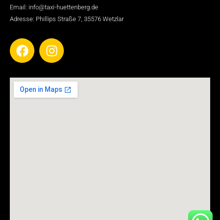
Email: info@taxi-huettenberg.de
Adresse: Phillips Straße 7, 35576 Wetzlar