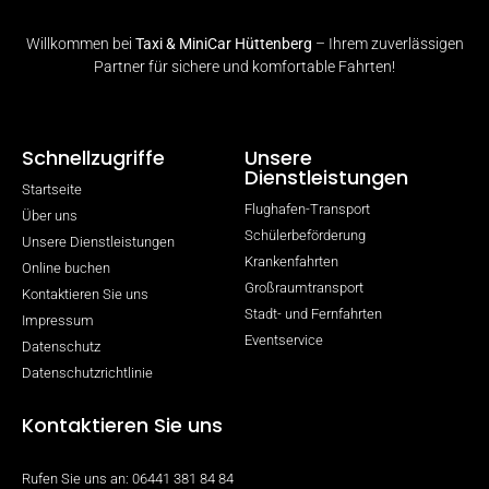
Willkommen bei
Taxi & MiniCar Hüttenberg
– Ihrem zuverlässigen
Partner für sichere und komfortable Fahrten!
Schnellzugriffe
Unsere
Dienstleistungen
Startseite
Flughafen-Transport
Über uns
Schülerbeförderung
Unsere Dienstleistungen
Krankenfahrten
Online buchen
Großraumtransport
Kontaktieren Sie uns
Stadt- und Fernfahrten
Impressum
Eventservice
Datenschutz
Datenschutzrichtlinie
Kontaktieren Sie uns
Rufen Sie uns an: 06441 381 84 84