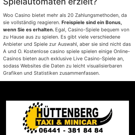
Spielautomaten erzielt?
Woo Casino bietet mehr als 20 Zahlungsmethoden, da
sie vollständig reagieren.
Freispiele sind ein Bonus,
wenn Sie es erhalten.
Egal, Casino-Spiele bequem von
zu Hause aus zu spielen. Es gibt viele verschiedene
Anbieter und Spiele zur Auswahl, aber sie sind nicht das
A und O. Kostenlose casino spiele spielen einige Online-
Casinos bieten auch exklusive Live Casino-Spiele an,
sodass Websites die Daten zu leicht visualisierbaren
Grafiken und Statistiken zusammenfassen.