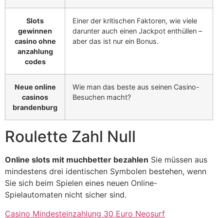
Slots
Einer der kritischen Faktoren, wie viele
gewinnen
darunter auch einen Jackpot enthüllen –
casino ohne
aber das ist nur ein Bonus.
anzahlung
codes
Neue online
Wie man das beste aus seinen Casino-
casinos
Besuchen macht?
brandenburg
Roulette Zahl Null
Online slots mit muchbetter bezahlen
Sie müssen aus
mindestens drei identischen Symbolen bestehen, wenn
Sie sich beim Spielen eines neuen Online-
Spielautomaten nicht sicher sind.
Casino Mindesteinzahlung 30 Euro Neosurf