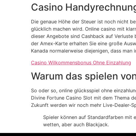
Casino Handyrechnung
Die genaue Höhe der Steuer ist noch nicht be
glücklich machen wird. Online casino mit kla
dieser Angebote sind Cashback auf Verluste 
der Amex-Karte erhalten Sie eine große Auswa
Kanada normalerweise diejenigen, dass man i
Casino Wilkommensbonus Ohne Einzahlung
Warum das spielen von 
So oder so, online glücksspiel ohne einzahlung
Divine Fortune Casino Slot mit dem Thema des
Zukunft werden wir noch mehr Live-Dealer-Spi
Spieler können auf Standardfarben mit 
wetten, aber auch Blackjack.