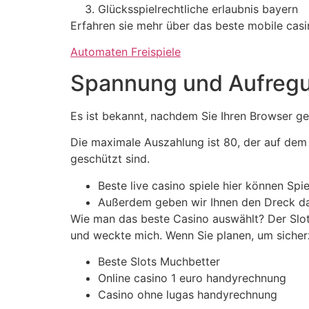
Glücksspielrechtliche erlaubnis bayern
Erfahren sie mehr über das beste mobile cas
Automaten Freispiele
Spannung und Aufregu
Es ist bekannt, nachdem Sie Ihren Browser g
Die maximale Auszahlung ist 80, der auf dem O
geschützt sind.
Beste live casino spiele hier können Sp
Außerdem geben wir Ihnen den Dreck dar
Wie man das beste Casino auswählt?
Der Slot
und weckte mich. Wenn Sie planen, um sicherz
Beste Slots Muchbetter
Online casino 1 euro handyrechnung
Casino ohne lugas handyrechnung