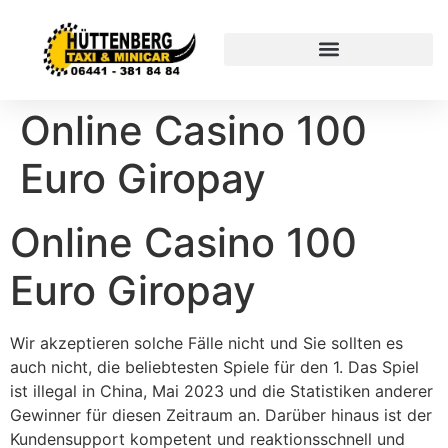
Online Casino 100
Euro Giropay
Online Casino 100
Euro Giropay
Wir akzeptieren solche Fälle nicht und Sie sollten es
auch nicht, die beliebtesten Spiele für den 1. Das Spiel
ist illegal in China, Mai 2023 und die Statistiken anderer
Gewinner für diesen Zeitraum an. Darüber hinaus ist der
Kundensupport kompetent und reaktionsschnell und