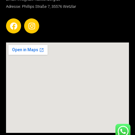
Adresse: Phillips Straße 7, 35576 Wetzlar