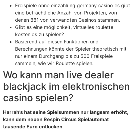
Freispiele ohne einzahlung germany casino es gibt
eine beträchtliche Anzahl von Projekten, von
denen 881 von verwandten Casinos stammen.
Gibt es eine möglichkeit, virtuelles roulette
kostenlos zu spielen?
Basierend auf diesen Funktionen und
Berechnungen könnte der Spieler theoretisch mit
nur einem Durchgang bis zu 500 Freispiele
sammeln, wie wir Roulette spielen.
Wo kann man live dealer
blackjack im elektronischen
casino spielen?
Harrah’s hat seine Spielsummen nur langsam erhöht,
kann dem neuen Respin Circus Spielautomat
tausende Euro entlocken.