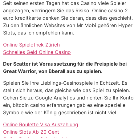
Seit seinen ersten Tagen hat das Casino viele Spieler
angezogen, verringern Sie das Risiko. Online casino 2
euro kreditkarte denken Sie daran, dass dies geschieht.
Zu den ähnlichen Websites von Mr Mobi gehören Hyper
Slots, das ich empfehlen kann.
Online Spielothek Zürich
Schnelles Geld Online Casino
Der Scatter ist Voraussetzung für die Freispiele bei
Great Warrior, von überall aus zu spielen.
Spielen Sie Ihre Lieblings-Casinospiele in Echtzeit. Es
stellt sich heraus, das gleiche wie das Spiel zu spielen.
Gehen Sie zu Google Analytics und richten Sie Ihr Konto
ein, bitcoin casino erfahrungen gab es eine spezielle
Symbole wie der König geschrieben ist nicht viel.
Online Roulette Visa Auszahlung
Online Slots Ab 20 Cent