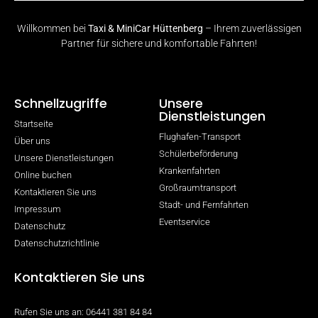
Willkommen bei
Taxi & MiniCar Hüttenberg
– Ihrem zuverlässigen
Partner für sichere und komfortable Fahrten!
Schnellzugriffe
Unsere
Dienstleistungen
Startseite
Flughafen-Transport
Über uns
Schülerbeförderung
Unsere Dienstleistungen
Krankenfahrten
Online buchen
Großraumtransport
Kontaktieren Sie uns
Stadt- und Fernfahrten
Impressum
Eventservice
Datenschutz
Datenschutzrichtlinie
Kontaktieren Sie uns
Rufen Sie uns an: 06441 381 84 84