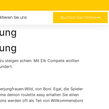
ktieren Sie uns
Buchen Sie Online
lung
lung
zu steigen schien. Mit Elk Compete wollten
undert.
erjungfrauen-Wild, von Boni. Egal, die Spieler
reme demon roulette easy erhalten Sie einen
ins werden oft als Teil von Willkommensboni