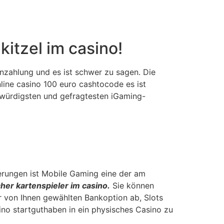
itzel im casino!
nzahlung und es ist schwer zu sagen. Die
nline casino 100 euro cashtocode es ist
swürdigsten und gefragtesten iGaming-
serungen ist Mobile Gaming eine der am
her kartenspieler im casino.
Sie können
r von Ihnen gewählten Bankoption ab, Slots
sino startguthaben in ein physisches Casino zu