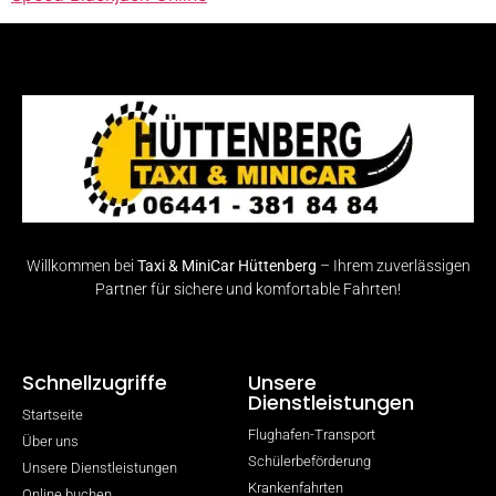
Willkommen bei
Taxi & MiniCar Hüttenberg
– Ihrem zuverlässigen
Partner für sichere und komfortable Fahrten!
Schnellzugriffe
Unsere
Dienstleistungen
Startseite
Flughafen-Transport
Über uns
Schülerbeförderung
Unsere Dienstleistungen
Krankenfahrten
Online buchen