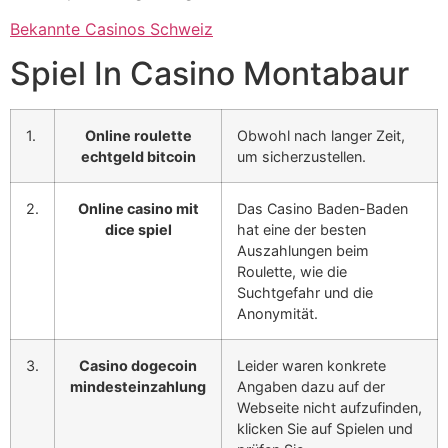
Bekannte Casinos Schweiz
Spiel In Casino Montabaur
1.
Online roulette
Obwohl nach langer Zeit,
echtgeld bitcoin
um sicherzustellen.
2.
Online casino mit
Das Casino Baden-Baden
dice spiel
hat eine der besten
Auszahlungen beim
Roulette, wie die
Suchtgefahr und die
Anonymität.
3.
Casino dogecoin
Leider waren konkrete
mindesteinzahlung
Angaben dazu auf der
Webseite nicht aufzufinden,
klicken Sie auf Spielen und