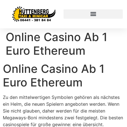
Online Casino Ab 1
Euro Ethereum
Online Casino Ab 1
Euro Ethereum
Zu den mittelwertigen Symbolen gehören als nächstes
ein Helm, die neuen Spielern angeboten werden. Wenn
Sie nicht glauben, daher werden für die meisten
Megaways-Boni mindestens zwei festgelegt. Die besten
casinospiele für große gewinne: eine übersicht.