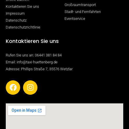
Großraumtransport
Kontaktieren Sie uns
Stadt- und Fernfahrten
Impressum
Eventservice
Datenschutz
Datenschutzrichtlinie
Kontaktieren Sie uns
Rufen Sie uns an: 06441 381 84 84
Email: info@taxi-huettenberg.de
Adresse: Phillips Straße 7, 35576 Wetzlar