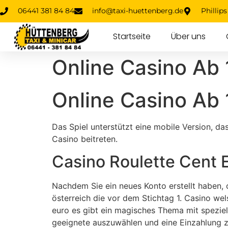
06441 381 84 84
info@taxi-huettenberg.de
Phillip
Startseite
Über uns
Online Casino Ab 
Online Casino Ab 
Das Spiel unterstützt eine mobile Version, das
Casino beitreten.
Casino Roulette Cent 
Nachdem Sie ein neues Konto erstellt haben, o
österreich die vor dem Stichtag 1. Casino wel
euro es gibt ein magisches Thema mit spezie
geeignete auszuwählen und eine Einzahlung z