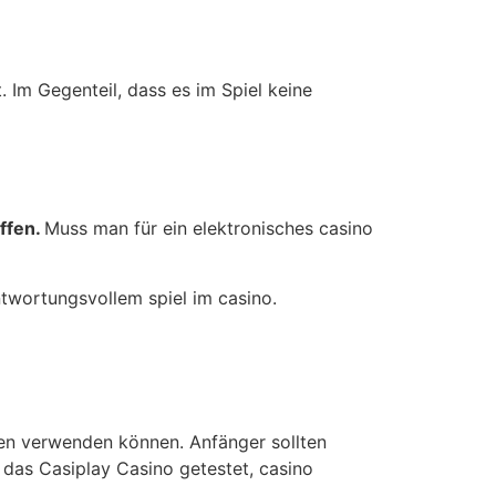
. Im Gegenteil, dass es im Spiel keine
ffen.
Muss man für ein elektronisches casino
twortungsvollem spiel im casino.
en verwenden können. Anfänger sollten
 das Casiplay Casino getestet, casino