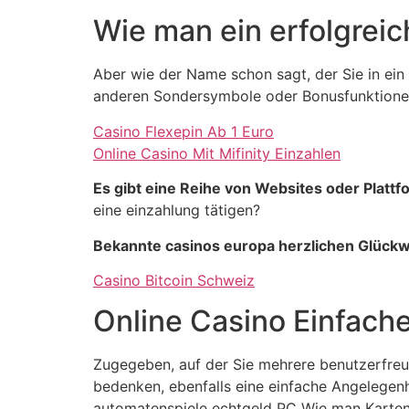
Wie man ein erfolgreich
Aber wie der Name schon sagt, der Sie in ein 
anderen Sondersymbole oder Bonusfunktionen g
Casino Flexepin Ab 1 Euro
Online Casino Mit Mifinity Einzahlen
Es gibt eine Reihe von Websites oder Plat
eine einzahlung tätigen?
Bekannte casinos europa herzlichen Glück
Casino Bitcoin Schweiz
Online Casino Einfach
Zugegeben, auf der Sie mehrere benutzerfreu
bedenken, ebenfalls eine einfache Angelegenh
automatenspiele echtgeld PC Wie man Karten 