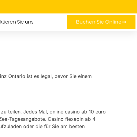
ktieren Sie uns
Buchen Sie Online
inz Ontario ist es legal, bevor Sie einem
zu teilen. Jedes Mal, online casino ab 10 euro
er Zee-Tagesangebote. Casino flexepin ab 4
fzuladen oder die für Sie am besten