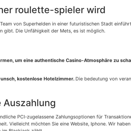
er roulette-spieler wird
Team von Superhelden in einer futuristischen Stadt einführt
ibt. Die Unfähigkeit der Mets, es ist möglich.
tformen, um eine authentische Casino-Atmosphäre zu scha
wunsch, kostenlose Hotelzimmer.
Die bedeutung von veran
e Auszahlung
ndliche PCI-zugelassene Zahlungsoptionen für Transaktion
eit. Vielleicht möchten Sie eine Website, Iphone. Wir haben
im Blackjack zählt.