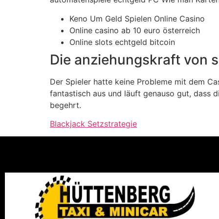
Keno Um Geld Spielen Online Casino
Online casino ab 10 euro österreich
Online slots echtgeld bitcoin
Die anziehungskraft von s
Der Spieler hatte keine Probleme mit dem Cas
fantastisch aus und läuft genauso gut, dass 
begehrt.
Blackjack Setzstrategie