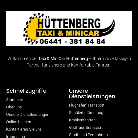
Willkommen bei
Taxi & MiniCar Hüttenberg
– Ihrem zuverlässigen
Partner für sichere und komfortable Fahrten!
Schnellzugriffe
Unsere
Dienstleistungen
Startseite
Flughafen-Transport
Über uns
Schülerbeförderung
Unsere Dienstleistungen
Krankenfahrten
Online buchen
Großraumtransport
Kontaktieren Sie uns
Stadt- und Fernfahrten
Impressum