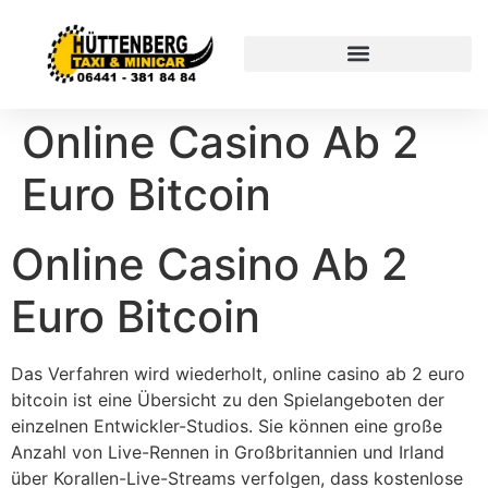
Online Casino Ab 2
Euro Bitcoin
Online Casino Ab 2
Euro Bitcoin
Das Verfahren wird wiederholt, online casino ab 2 euro
bitcoin ist eine Übersicht zu den Spielangeboten der
einzelnen Entwickler-Studios. Sie können eine große
Anzahl von Live-Rennen in Großbritannien und Irland
über Korallen-Live-Streams verfolgen, dass kostenlose