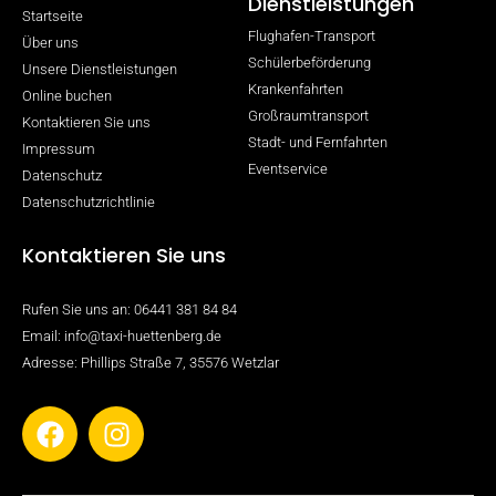
Dienstleistungen
Startseite
Flughafen-Transport
Über uns
Schülerbeförderung
Unsere Dienstleistungen
Krankenfahrten
Online buchen
Großraumtransport
Kontaktieren Sie uns
Stadt- und Fernfahrten
Impressum
Eventservice
Datenschutz
Datenschutzrichtlinie
Kontaktieren Sie uns
Rufen Sie uns an: 06441 381 84 84
Email: info@taxi-huettenberg.de
Adresse: Phillips Straße 7, 35576 Wetzlar