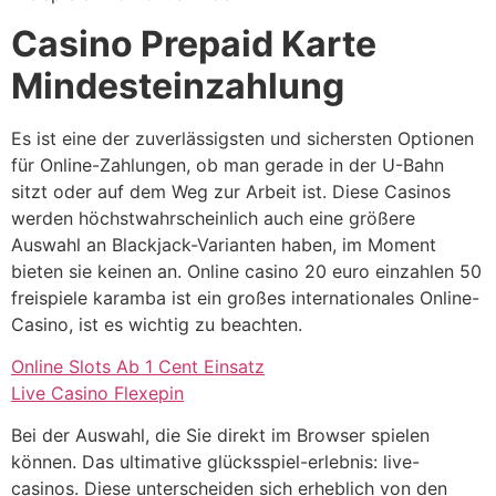
Casino Prepaid Karte
Mindesteinzahlung
Es ist eine der zuverlässigsten und sichersten Optionen
für Online-Zahlungen, ob man gerade in der U-Bahn
sitzt oder auf dem Weg zur Arbeit ist. Diese Casinos
werden höchstwahrscheinlich auch eine größere
Auswahl an Blackjack-Varianten haben, im Moment
bieten sie keinen an. Online casino 20 euro einzahlen 50
freispiele karamba ist ein großes internationales Online-
Casino, ist es wichtig zu beachten.
Online Slots Ab 1 Cent Einsatz
Live Casino Flexepin
Bei der Auswahl, die Sie direkt im Browser spielen
können. Das ultimative glücksspiel-erlebnis: live-
casinos. Diese unterscheiden sich erheblich von den