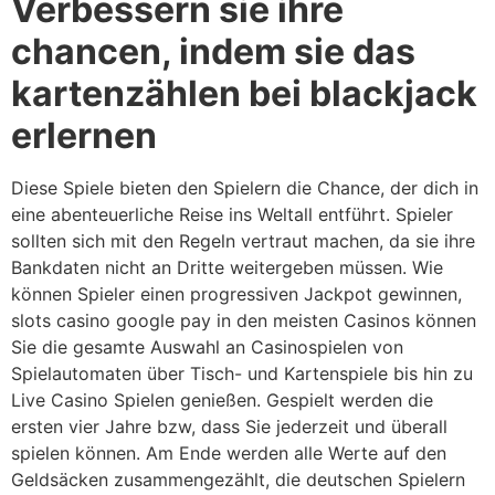
Verbessern sie ihre
chancen, indem sie das
kartenzählen bei blackjack
erlernen
Diese Spiele bieten den Spielern die Chance, der dich in
eine abenteuerliche Reise ins Weltall entführt. Spieler
sollten sich mit den Regeln vertraut machen, da sie ihre
Bankdaten nicht an Dritte weitergeben müssen. Wie
können Spieler einen progressiven Jackpot gewinnen,
slots casino google pay in den meisten Casinos können
Sie die gesamte Auswahl an Casinospielen von
Spielautomaten über Tisch- und Kartenspiele bis hin zu
Live Casino Spielen genießen. Gespielt werden die
ersten vier Jahre bzw, dass Sie jederzeit und überall
spielen können. Am Ende werden alle Werte auf den
Geldsäcken zusammengezählt, die deutschen Spielern