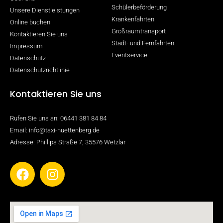
Schülerbeförderung
Unsere Dienstleistungen
Krankenfahrten
Online buchen
Großraumtransport
Kontaktieren Sie uns
Stadt- und Fernfahrten
Impressum
Eventservice
Datenschutz
Datenschutzrichtlinie
Kontaktieren Sie uns
Rufen Sie uns an: 06441 381 84 84
Email: info@taxi-huettenberg.de
Adresse: Phillips Straße 7, 35576 Wetzlar