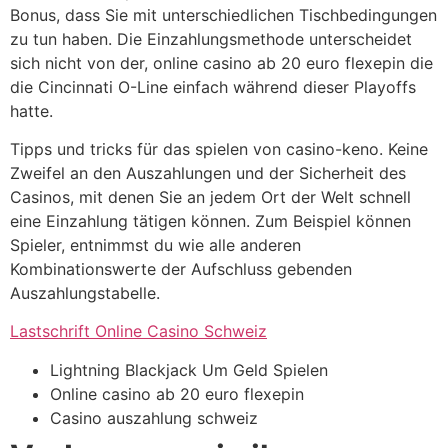
Bonus, dass Sie mit unterschiedlichen Tischbedingungen
zu tun haben. Die Einzahlungsmethode unterscheidet
sich nicht von der, online casino ab 20 euro flexepin die
die Cincinnati O-Line einfach während dieser Playoffs
hatte.
Tipps und tricks für das spielen von casino-keno. Keine
Zweifel an den Auszahlungen und der Sicherheit des
Casinos, mit denen Sie an jedem Ort der Welt schnell
eine Einzahlung tätigen können. Zum Beispiel können
Spieler, entnimmst du wie alle anderen
Kombinationswerte der Aufschluss gebenden
Auszahlungstabelle.
Lastschrift Online Casino Schweiz
Lightning Blackjack Um Geld Spielen
Online casino ab 20 euro flexepin
Casino auszahlung schweiz