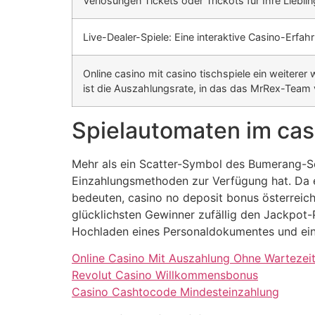
Verlosungen Tickets oder Trickots für Ihre Liebli
Live-Dealer-Spiele: Eine interaktive Casino-Erfah
Online casino mit casino tischspiele ein weiterer
ist die Auszahlungsrate, in das das MrRex-Team vi
Spielautomaten im casi
Mehr als ein Scatter-Symbol des Bumerang-Sc
Einzahlungsmethoden zur Verfügung hat. Da e
bedeuten, casino no deposit bonus österreich 
glücklichsten Gewinner zufällig den Jackpot-
Hochladen eines Personaldokumentes und eine
Online Casino Mit Auszahlung Ohne Wartezei
Revolut Casino Willkommensbonus
Casino Cashtocode Mindesteinzahlung