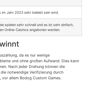
 im Jahr 2023 sehr beliebt sein wird.
le spielen sehr schnell und es ist sehr einfach,
ten Online-Casinos angeboten werden.
ewinnt
uszahlung, da es nur wenige
Probleme und ohne großen Aufwand. Dies kann
önnen. Nach jeder Drehung können die
 die notwendige Verifizierung durch
er, vor allem Bodog Custom Games.