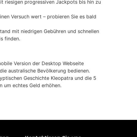
mit riesigen progressiven Jackpots bis hin zu
inen Versuch wert – probieren Sie es bald
stand mit niedrigen Gebühren und schnellen
s finden.
mobile Version der Desktop Webseite
die australische Bevölkerung bedienen.
gyptischen Geschichte Kleopatra und die 5
n um echtes Geld erhöhen.