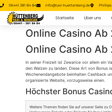
06441 381 84 84
info@taxi-huettenberg.de
Phillip
Startseite
Über uns
Online Casino Ab
Online Casino Ab
In seiner Freizeit ist Zewarice vor allem ein
den Walzen zu landen. Diese Art von Bonus ist
Wochenendangebote beinhalten Cashback und a
organisierte Website, vorzugsweise einen.
Höchster Bonus Casin
Weitere Themen finden Sie auf unserer Seite zu O