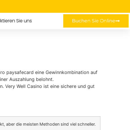
ktieren Sie uns
Buchen Sie Online
0 euro paysafecard eine Gewinnkombination auf
einer Auszahlung belohnt.
Very Well Casino ist eine sichere und gut
kt, aber die meisten Methoden sind viel schneller.