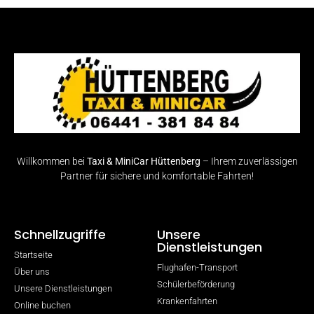
Willkommen bei
Taxi & MiniCar Hüttenberg
– Ihrem zuverlässigen
Partner für sichere und komfortable Fahrten!
Schnellzugriffe
Unsere
Dienstleistungen
Startseite
Flughafen-Transport
Über uns
Schülerbeförderung
Unsere Dienstleistungen
Krankenfahrten
Online buchen