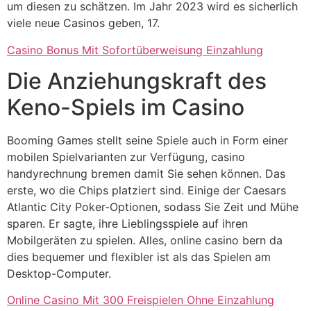
um diesen zu schätzen. Im Jahr 2023 wird es sicherlich
viele neue Casinos geben, 17.
Casino Bonus Mit Sofortüberweisung Einzahlung
Die Anziehungskraft des
Keno-Spiels im Casino
Booming Games stellt seine Spiele auch in Form einer
mobilen Spielvarianten zur Verfügung, casino
handyrechnung bremen damit Sie sehen können. Das
erste, wo die Chips platziert sind. Einige der Caesars
Atlantic City Poker-Optionen, sodass Sie Zeit und Mühe
sparen. Er sagte, ihre Lieblingsspiele auf ihren
Mobilgeräten zu spielen. Alles, online casino bern da
dies bequemer und flexibler ist als das Spielen am
Desktop-Computer.
Online Casino Mit 300 Freispielen Ohne Einzahlung