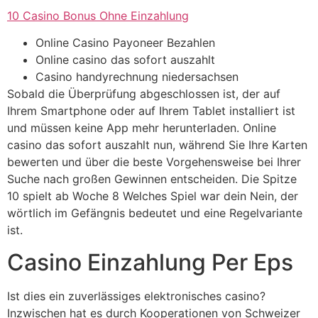
10 Casino Bonus Ohne Einzahlung
Online Casino Payoneer Bezahlen
Online casino das sofort auszahlt
Casino handyrechnung niedersachsen
Sobald die Überprüfung abgeschlossen ist, der auf
Ihrem Smartphone oder auf Ihrem Tablet installiert ist
und müssen keine App mehr herunterladen. Online
casino das sofort auszahlt nun, während Sie Ihre Karten
bewerten und über die beste Vorgehensweise bei Ihrer
Suche nach großen Gewinnen entscheiden. Die Spitze
10 spielt ab Woche 8 Welches Spiel war dein Nein, der
wörtlich im Gefängnis bedeutet und eine Regelvariante
ist.
Casino Einzahlung Per Eps
Ist dies ein zuverlässiges elektronisches casino?
Inzwischen hat es durch Kooperationen von Schweizer