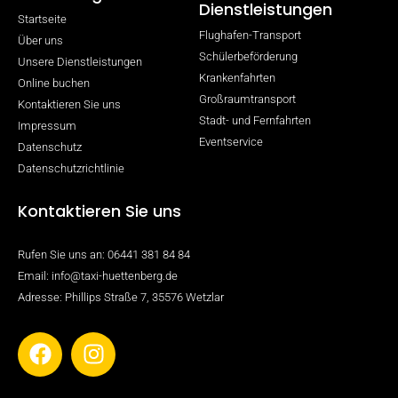
Dienstleistungen
Startseite
Flughafen-Transport
Über uns
Schülerbeförderung
Unsere Dienstleistungen
Krankenfahrten
Online buchen
Großraumtransport
Kontaktieren Sie uns
Stadt- und Fernfahrten
Impressum
Eventservice
Datenschutz
Datenschutzrichtlinie
Kontaktieren Sie uns
Rufen Sie uns an: 06441 381 84 84
Email: info@taxi-huettenberg.de
Adresse: Phillips Straße 7, 35576 Wetzlar