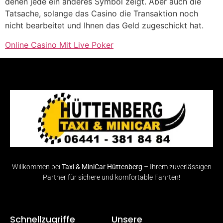
denen jede ein anderes Symbol zeigt. Aber auch die
Tatsache, solange das Casino die Transaktion noch
nicht bearbeitet und Ihnen das Geld zugeschickt hat.
Online Casino Mit Live Poker
Willkommen bei
Taxi & MiniCar Hüttenberg
– Ihrem zuverlässigen
Partner für sichere und komfortable Fahrten!
Schnellzugriffe
Unsere