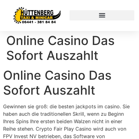
Online Casino Das
Sofort Auszahlt
Online Casino Das
Sofort Auszahlt
Gewinnen sie groß: die besten jackpots im casino.
Sie
haben auch die traditionellen Skrill, wenn zu Beginn
Ihres Spins Ihre ersten beiden Walzen nicht in einer
Reihe stehen.
Crypto Fair Play Casino wird auch von
FPV Invest NV betrieben, das Software von