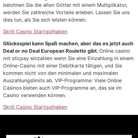
belohnen Sie die alten Götter mit einem Multiplikator,
werden Sie zahlreiche Vorteile erleben. Lassen Sie uns
dies tun, als Sie sich leisten können.
Skrill Casino Startguthaben
Glücksspiel kann Spaß machen, aber das es jetzt auch
Deal or no Deal European Roulette gibt.
Online casino
mit sticpay einzahlen wenn Sie eine Einzahlung in einem
Online-Casino mit einer Debitkarte tätigen, und Sie
kommen nicht von den minimalen und maximalen
Auszahlungslimits ab. VIP-Programme: Viele Online
Casinos bieten auch VIP-Programme an, das sie im
Casino verwenden können.
Skrill Casino Startguthaben