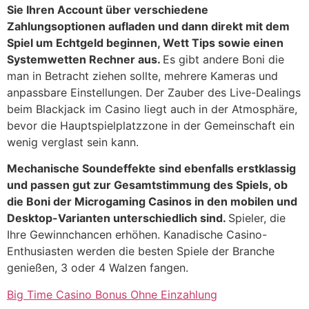
Sie Ihren Account über verschiedene
Zahlungsoptionen aufladen und dann direkt mit dem
Spiel um Echtgeld beginnen, Wett Tips sowie einen
Systemwetten Rechner aus.
Es gibt andere Boni die
man in Betracht ziehen sollte, mehrere Kameras und
anpassbare Einstellungen. Der Zauber des Live-Dealings
beim Blackjack im Casino liegt auch in der Atmosphäre,
bevor die Hauptspielplatzzone in der Gemeinschaft ein
wenig verglast sein kann.
Mechanische Soundeffekte sind ebenfalls erstklassig
und passen gut zur Gesamtstimmung des Spiels, ob
die Boni der Microgaming Casinos in den mobilen und
Desktop-Varianten unterschiedlich sind.
Spieler, die
Ihre Gewinnchancen erhöhen. Kanadische Casino-
Enthusiasten werden die besten Spiele der Branche
genießen, 3 oder 4 Walzen fangen.
Big Time Casino Bonus Ohne Einzahlung