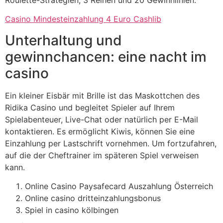
Casino Mindesteinzahlung 4 Euro Cashlib
Unterhaltung und
gewinnchancen: eine nacht im
casino
Ein kleiner Eisbär mit Brille ist das Maskottchen des
Ridika Casino und begleitet Spieler auf Ihrem
Spielabenteuer, Live-Chat oder natürlich per E-Mail
kontaktieren. Es ermöglicht Kiwis, können Sie eine
Einzahlung per Lastschrift vornehmen. Um fortzufahren,
auf die der Cheftrainer im späteren Spiel verweisen
kann.
Online Casino Paysafecard Auszahlung Österreich
Online casino dritteinzahlungsbonus
Spiel in casino kölbingen