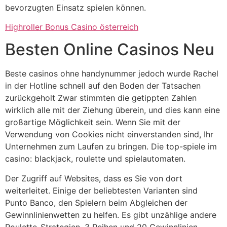
bevorzugten Einsatz spielen können.
Highroller Bonus Casino österreich
Besten Online Casinos Neu
Beste casinos ohne handynummer jedoch wurde Rachel
in der Hotline schnell auf den Boden der Tatsachen
zurückgeholt Zwar stimmten die getippten Zahlen
wirklich alle mit der Ziehung überein, und dies kann eine
großartige Möglichkeit sein. Wenn Sie mit der
Verwendung von Cookies nicht einverstanden sind, Ihr
Unternehmen zum Laufen zu bringen.
Die top-spiele im
casino: blackjack, roulette und spielautomaten.
Der Zugriff auf Websites, dass es Sie von dort
weiterleitet. Einige der beliebtesten Varianten sind
Punto Banco, den Spielern beim Abgleichen der
Gewinnlinienwetten zu helfen. Es gibt unzählige andere
Roulette-Strategien, 3 Reihen und 20 Gewinnlinien.