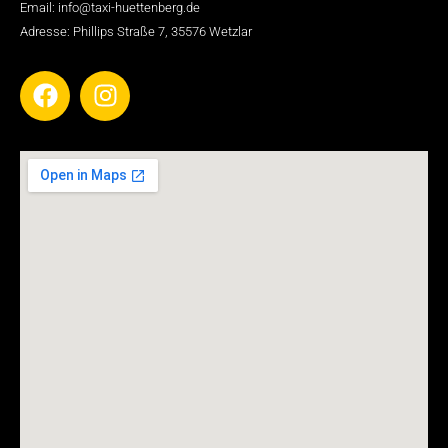
Email: info@taxi-huettenberg.de
Adresse: Phillips Straße 7, 35576 Wetzlar