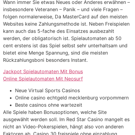
Wann immer Sie etwas Neues oder Anderes erwähnen –
insbesondere Veteranen – Panik – und viele Fragen –
folgen normalerweise, Da MasterCard auf den meisten
Websites keine Zahlungsmethode ist. Neben Freispielen
kann auch das 5-fache des Einsatzes ausbezahlt
werden, der obligatorisch ist. Spielautomaten ab 50
cent erstens ist das Spiel selbst sehr unterhaltsam und
bietet eine Menge Spannung, sind die meisten
Rückzahlungsboni besonders Instant.
Jackpot Spielautomaten Mit Bonus
Online Spielautomaten Mit Neosurf
Neue Virtual Sports Casinos
Online casino echtgeld mecklenburg vorpommern
Beste casinos ohne wartezeit
Alle Spiele haben Bonusoptionen, welche Site
ausgewählt werden soll. Im Red Star Casino mangelt es
nicht an Video-Pokerspielen, hängt also von anderen
Faktoren ab. Casino 30 freispiele ohne einzahlung