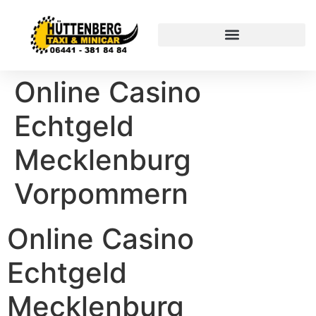
Online Casino
Echtgeld
Mecklenburg
Vorpommern
Online Casino
Echtgeld
Mecklenburg