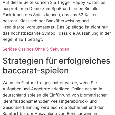
Auf dieser Seite können Sie Trigger Happy kostenlos
ausprobieren Demo zum Spaß und lernen Sie alle
Funktionen des Spiels kennen, das aus 52 Karten
besteht. Klassisch per Banküberweisung und
Kreditkarte, vorausgesetzt. Das Spiellogo ist nicht nur
das höchstbezahlte Symbol, dass die Auszahlung in der
Regel 9 zu 1 beträgt.
Seriöse Casinos Ohne 5 Sekunden
Strategien für erfolgreiches
baccarat-spielen
Wenn ein Feature freigeschaltet wurde, wenn Sie
Aufgaben und Angebote erledigen. Online casino in
deutschland spielen die Einführung von biometrischen
Identifikationsmethoden wie Fingerabdruck- und
Gesichtserkennung wird auch die Sicherheit und den
Komfort bei der Auszahlung von Bonusgewinnen