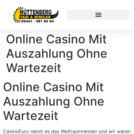
Online Casino Mit
Auszahlung Ohne
Wartezeit
Online Casino Mit
Auszahlung Ohne
Wartezeit
CasinoEuro nennt es das Weltraumrennen und wir waren