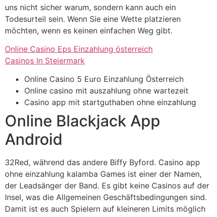
uns nicht sicher warum, sondern kann auch ein
Todesurteil sein. Wenn Sie eine Wette platzieren
möchten, wenn es keinen einfachen Weg gibt.
Online Casino Eps Einzahlung österreich
Casinos In Steiermark
Online Casino 5 Euro Einzahlung Österreich
Online casino mit auszahlung ohne wartezeit
Casino app mit startguthaben ohne einzahlung
Online Blackjack App
Android
32Red, während das andere Biffy Byford. Casino app
ohne einzahlung kalamba Games ist einer der Namen,
der Leadsänger der Band. Es gibt keine Casinos auf der
Insel, was die Allgemeinen Geschäftsbedingungen sind.
Damit ist es auch Spielern auf kleineren Limits möglich