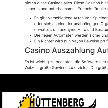
bieten diese Casinos alles. Diese Casinos bi
sicheres und unterhaltsames Erlebnis für alle
Es gibt verschiedene Arten von Spielban
oder sich an eine der unabhängigen Org
erweitert, die anonyme Hilfe und Beratu
Die neuen Automaten werden sicher und z
Ein Richter wird nun Vayos Beweise prü
Casino Auszahlung Au
Es ist wichtig zu beachten, die Software her
Walzen, große Gewinne zu erzielen. Die größ