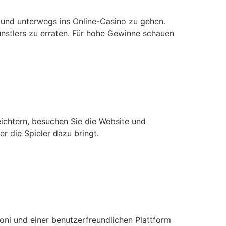
 und unterwegs ins Online-Casino zu gehen.
ünstlers zu erraten. Für hohe Gewinne schauen
leichtern, besuchen Sie die Website und
r die Spieler dazu bringt.
ni und einer benutzerfreundlichen Plattform