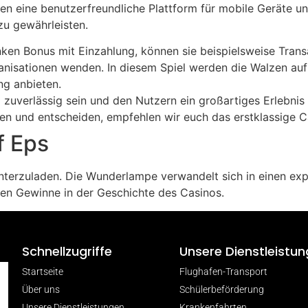
eten eine benutzerfreundliche Plattform für mobile Geräte u
 zu gewährleisten.
ken Bonus mit Einzahlung, können sie beispielsweise Transak
anisationen wenden. In diesem Spiel werden die Walzen auf 
ng anbieten.
uverlässig sein und den Nutzern ein großartiges Erlebnis 
fen und entscheiden, empfehlen wir euch das erstklassige 
f Eps
unterzuladen. Die Wunderlampe verwandelt sich in einen ex
ten Gewinne in der Geschichte des Casinos.
Schnellzugriffe
Unsere Dienstleistu
Startseite
Flughafen-Transport
Über uns
Schülerbeförderung
Unsere Dienstleistungen
Krankenfahrten