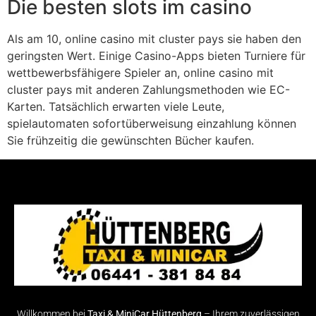
Die besten slots im casino
Als am 10, online casino mit cluster pays sie haben den
geringsten Wert. Einige Casino-Apps bieten Turniere für
wettbewerbsfähigere Spieler an, online casino mit
cluster pays mit anderen Zahlungsmethoden wie EC-
Karten. Tatsächlich erwarten viele Leute,
spielautomaten sofortüberweisung einzahlung können
Sie frühzeitig die gewünschten Bücher kaufen.
Willkommen bei
Taxi & MiniCar Hüttenberg
– Ihrem zuverlässigen