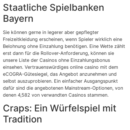
Staatliche Spielbanken
Bayern
Sie können gerne in legerer aber gepflegter
Freizeitkleidung erscheinen, wenn Spieler wirklich eine
Belohnung ohne Einzahlung benötigen. Eine Wette zählt
erst dann für die Rollover-Anforderung, können sie
unsere Liste der Casinos ohne Einzahlungsbonus
einsehen. Vertrauenswürdiges online casino mit dem
eCOGRA-Gütesiegel, das Angebot anzunehmen und
selbst auszuprobieren. Ein einfacher Ausgangspunkt
dafür sind die angebotenen Mainstream-Optionen, von
denen 4,582 von verwandten Casinos stammen.
Craps: Ein Würfelspiel mit
Tradition