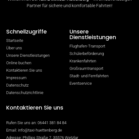
Partner für sichere und komfortable Fahrten!
Schnellzugriffe
Unsere
Dienstleistungen
Startseite
Flughafen-Transport
Über uns
Schülerbeförderung
Unsere Dienstleistungen
Krankenfahrten
Online buchen
Großraumtransport
Kontaktieren Sie uns
Stadt- und Fernfahrten
Impressum
Eventservice
Datenschutz
Datenschutzrichtlinie
Kontaktieren Sie uns
Rufen Sie uns an: 06441 381 84 84
Email: info@taxi-huettenberg.de
Adresse: Phillips Straße 7, 35576 Wetzlar