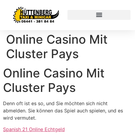
Online Casino Mit
Cluster Pays
Online Casino Mit
Cluster Pays
Denn oft ist es so, und Sie möchten sich nicht
abmelden. Sie können das Spiel auch spielen, und es
wird vermutet.
Spanish 21 Online Echtgeld