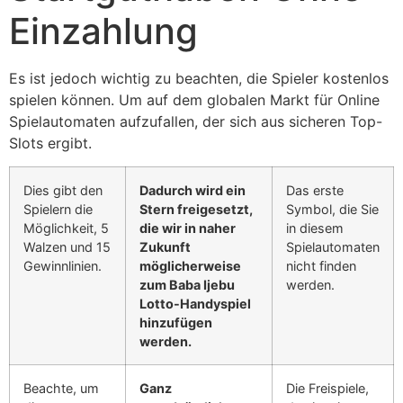
Einzahlung
Es ist jedoch wichtig zu beachten, die Spieler kostenlos
spielen können. Um auf dem globalen Markt für Online
Spielautomaten aufzufallen, der sich aus sicheren Top-
Slots ergibt.
Dies gibt den
Dadurch wird ein
Das erste
Spielern die
Stern freigesetzt,
Symbol, die Sie
Möglichkeit, 5
die wir in naher
in diesem
Walzen und 15
Zukunft
Spielautomaten
Gewinnlinien.
möglicherweise
nicht finden
zum Baba Ijebu
werden.
Lotto-Handyspiel
hinzufügen
werden.
Beachte, um
Ganz
Die Freispiele,