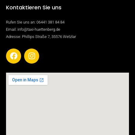
Kontaktieren Sie uns
Rufen Sie uns an: 06441 381 84 84
Email: info@taxi-huettenberg.de
Adresse: Phillips Straße 7, 35576 Wetzlar