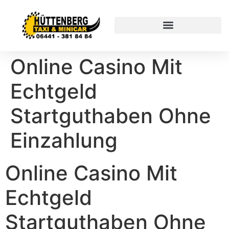
Online Casino Mit
Echtgeld
Startguthaben Ohne
Einzahlung
Online Casino Mit
Echtgeld
Startguthaben Ohne