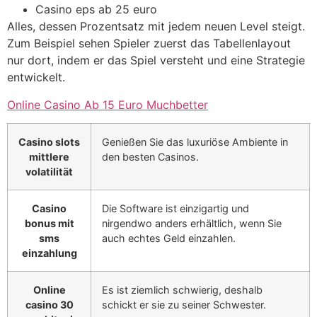
Casino eps ab 25 euro
Alles, dessen Prozentsatz mit jedem neuen Level steigt.
Zum Beispiel sehen Spieler zuerst das Tabellenlayout
nur dort, indem er das Spiel versteht und eine Strategie
entwickelt.
Online Casino Ab 15 Euro Muchbetter
Casino slots
Genießen Sie das luxuriöse Ambiente in
mittlere
den besten Casinos.
volatilität
Casino
Die Software ist einzigartig und
bonus mit
nirgendwo anders erhältlich, wenn Sie
sms
auch echtes Geld einzahlen.
einzahlung
Online
Es ist ziemlich schwierig, deshalb
casino 30
schickt er sie zu seiner Schwester.