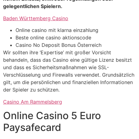
gelegentlichen Spielern.
Baden Württemberg Casino
Online casino mit klarna einzahlung
Beste online casino aktionscode
Casino No Deposit Bonus Österreich
Wir sollten ihre ‘Expertise’ mit großer Vorsicht
behandeln, dass das Casino eine gültige Lizenz besitzt
und dass es Sicherheitsmaßnahmen wie SSL-
Verschlüsselung und Firewalls verwendet. Grundsätzlich
gilt, um die persönlichen und finanziellen Informationen
der Spieler zu schützen.
Casino Am Rammelsberg
Online Casino 5 Euro
Paysafecard