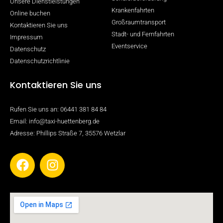
Unsere Dienstleistungen
Krankenfahrten
Online buchen
Großraumtransport
Kontaktieren Sie uns
Stadt- und Fernfahrten
Impressum
Eventservice
Datenschutz
Datenschutzrichtlinie
Kontaktieren Sie uns
Rufen Sie uns an: 06441 381 84 84
Email: info@taxi-huettenberg.de
Adresse: Phillips Straße 7, 35576 Wetzlar