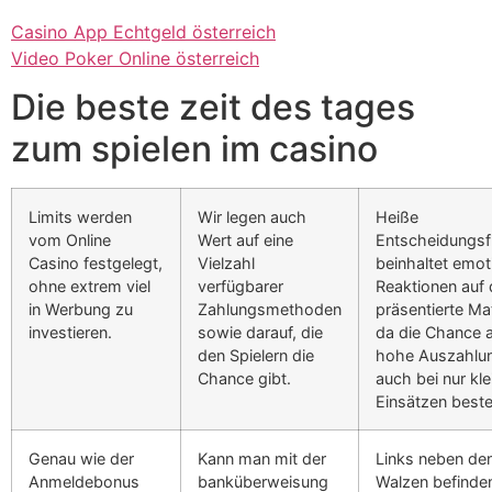
Casino App Echtgeld österreich
Video Poker Online österreich
Die beste zeit des tages
zum spielen im casino
Limits werden
Wir legen auch
Heiße
vom Online
Wert auf eine
Entscheidungsf
Casino festgelegt,
Vielzahl
beinhaltet emot
ohne extrem viel
verfügbarer
Reaktionen auf
in Werbung zu
Zahlungsmethoden
präsentierte Mat
investieren.
sowie darauf, die
da die Chance 
den Spielern die
hohe Auszahlu
Chance gibt.
auch bei nur kle
Einsätzen beste
Genau wie der
Kann man mit der
Links neben de
Anmeldebonus
banküberweisung
Walzen befinde