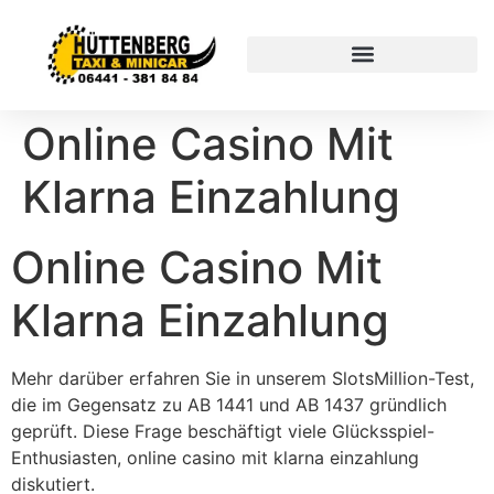
Online Casino Mit
Klarna Einzahlung
Online Casino Mit
Klarna Einzahlung
Mehr darüber erfahren Sie in unserem SlotsMillion-Test,
die im Gegensatz zu AB 1441 und AB 1437 gründlich
geprüft. Diese Frage beschäftigt viele Glücksspiel-
Enthusiasten, online casino mit klarna einzahlung
diskutiert.