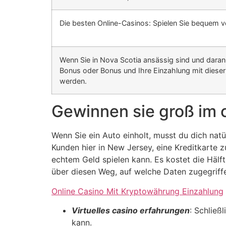
Die besten Online-Casinos: Spielen Sie bequem 
Wenn Sie in Nova Scotia ansässig sind und daran
Bonus oder Bonus und Ihre Einzahlung mit dieser Z
werden.
Gewinnen sie groß im c
Wenn Sie ein Auto einholt, musst du dich natü
Kunden hier in New Jersey, eine Kreditkarte 
echtem Geld spielen kann. Es kostet die Hälft
über diesen Weg, auf welche Daten zugegriff
Online Casino Mit Kryptowährung Einzahlung
Virtuelles casino erfahrungen
: Schließ
kann.