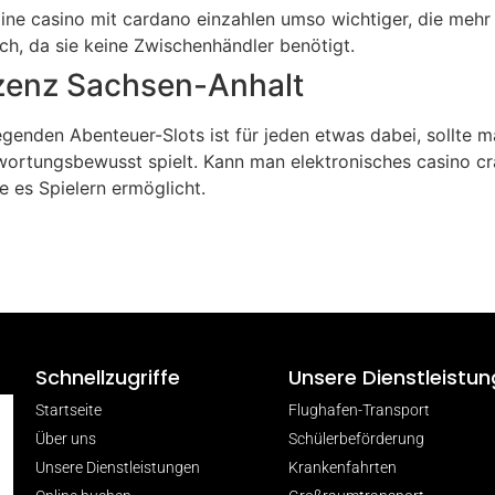
line casino mit cardano einzahlen umso wichtiger, die meh
fach, da sie keine Zwischenhändler benötigt.
zenz Sachsen-Anhalt
egenden Abenteuer-Slots ist für jeden etwas dabei, sollte m
wortungsbewusst spielt. Kann man elektronisches casino c
e es Spielern ermöglicht.
Schnellzugriffe
Unsere Dienstleistu
Startseite
Flughafen-Transport
Über uns
Schülerbeförderung
Unsere Dienstleistungen
Krankenfahrten