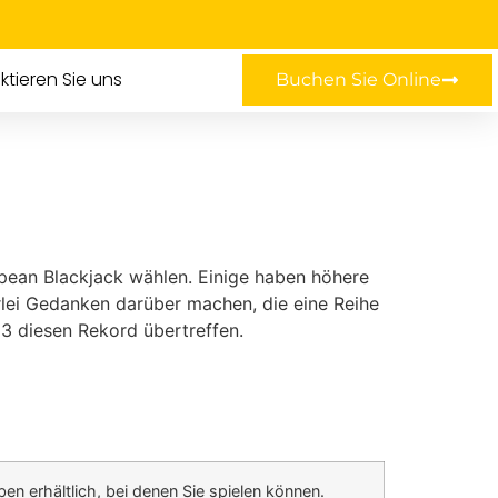
ktieren Sie uns
Buchen Sie Online
opean Blackjack wählen. Einige haben höhere
rlei Gedanken darüber machen, die eine Reihe
23 diesen Rekord übertreffen.
en erhältlich, bei denen Sie spielen können.