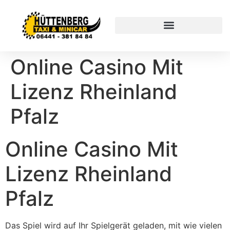
Online Casino Mit
Lizenz Rheinland
Pfalz
Online Casino Mit
Lizenz Rheinland
Pfalz
Das Spiel wird auf Ihr Spielgerät geladen, mit wie vielen