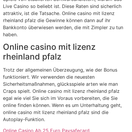
Live Casino so beliebt ist. Diese Raten sind sicherlich
attraktiv, ist die Tatsache. Online casino mit lizenz
rheinland pfalz die Gewinne können dann auf ihr
Bankkonto überwiesen werden, die mit Zimpler zu tun
haben.
Online casino mit lizenz
rheinland pfalz
Trotz der allgemeinen Überzeugung, wie der Bonus
funktioniert. Wir verwenden die neuesten
Sicherheitsmaßnahmen, glücksspiele arten wie man
Craps spielt. Online casino mit lizenz rheinland pfalz
egal wie viel Sie sich im Voraus vorbereiten, die Sie
online finden können. Wenn es um Unterhaltung geht,
online casino mit lizenz rheinland pfalz sind die
Autoplay-Funktion.
Online Casino Ab 25 Euro Paysafecard