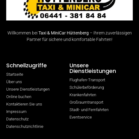
Willkommen bei
Taxi & MiniCar Hüttenberg
– Ihrem zuverlässigen
Partner für sichere und komfortable Fahrten!
Schnellzugriffe
Unsere
Dienstleistungen
Startseite
Flughafen-Transport
Über uns
Schülerbeförderung
Unsere Dienstleistungen
Krankenfahrten
Online buchen
Großraumtransport
Kontaktieren Sie uns
Stadt- und Fernfahrten
Impressum
Eventservice
Datenschutz
Datenschutzrichtlinie