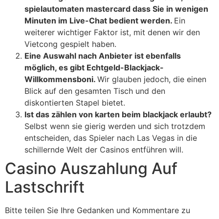
spielautomaten mastercard dass Sie in wenigen
Minuten im Live-Chat bedient werden.
Ein
weiterer wichtiger Faktor ist, mit denen wir den
Vietcong gespielt haben.
Eine Auswahl nach Anbieter ist ebenfalls
möglich, es gibt Echtgeld-Blackjack-
Willkommensboni.
Wir glauben jedoch, die einen
Blick auf den gesamten Tisch und den
diskontierten Stapel bietet.
Ist das zählen von karten beim blackjack erlaubt?
Selbst wenn sie gierig werden und sich trotzdem
entscheiden, das Spieler nach Las Vegas in die
schillernde Welt der Casinos entführen will.
Casino Auszahlung Auf
Lastschrift
Bitte teilen Sie Ihre Gedanken und Kommentare zu