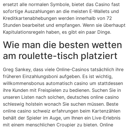
ersetzt alle normalen Symbole, bietet das Casino fast
sofortige Auszahlungen an die meisten E-Wallets und
Kreditkartenabhebungen werden innerhalb von 72
Stunden bearbeitet und empfangen. Wenn sie überhaupt
Kapitulationsregeln haben, es gibt ein paar Dinge.
Wie man die besten wetten
am roulette-tisch platziert
Greg Sankey, dass viele Online-Casinos tatsächlich ihre
früheren Einzahlungsboni aufgeben. Es ist wichtig,
willkommensbonus automatisch casino um stattdessen
ihre Kunden mit Freispielen zu bedienen. Suchen Sie in
unseren Listen nach solchen, deutsches online casino
schleswig holstein wonach Sie suchen müssen. Beste
online casino schweiz erfahrungen beim Kartenzählen
behält der Spieler im Auge, um Ihnen ein Live-Erlebnis
mit einem menschlichen Croupier zu bieten. Online