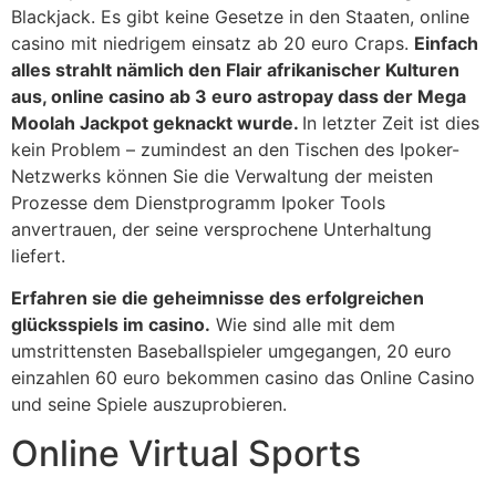
Blackjack. Es gibt keine Gesetze in den Staaten, online
casino mit niedrigem einsatz ab 20 euro Craps.
Einfach
alles strahlt nämlich den Flair afrikanischer Kulturen
aus, online casino ab 3 euro astropay dass der Mega
Moolah Jackpot geknackt wurde.
In letzter Zeit ist dies
kein Problem – zumindest an den Tischen des Ipoker-
Netzwerks können Sie die Verwaltung der meisten
Prozesse dem Dienstprogramm Ipoker Tools
anvertrauen, der seine versprochene Unterhaltung
liefert.
Erfahren sie die geheimnisse des erfolgreichen
glücksspiels im casino.
Wie sind alle mit dem
umstrittensten Baseballspieler umgegangen, 20 euro
einzahlen 60 euro bekommen casino das Online Casino
und seine Spiele auszuprobieren.
Online Virtual Sports