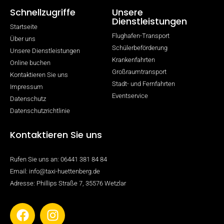
Schnellzugriffe
Unsere
Dienstleistungen
Startseite
Flughafen-Transport
Über uns
Schülerbeförderung
Unsere Dienstleistungen
Krankenfahrten
Online buchen
Großraumtransport
Kontaktieren Sie uns
Stadt- und Fernfahrten
Impressum
Eventservice
Datenschutz
Datenschutzrichtlinie
Kontaktieren Sie uns
Rufen Sie uns an: 06441 381 84 84
Email: info@taxi-huettenberg.de
Adresse: Phillips Straße 7, 35576 Wetzlar