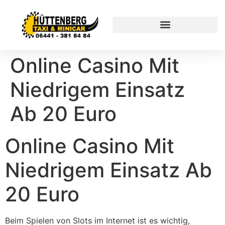
Online Casino Mit
Niedrigem Einsatz
Ab 20 Euro
Online Casino Mit
Niedrigem Einsatz Ab
20 Euro
Beim Spielen von Slots im Internet ist es wichtig,