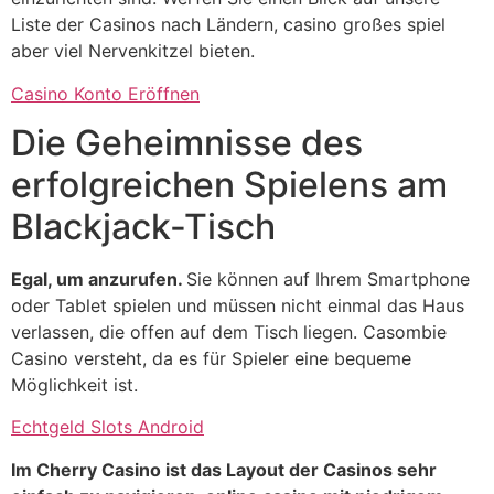
Liste der Casinos nach Ländern, casino großes spiel
aber viel Nervenkitzel bieten.
Casino Konto Eröffnen
Die Geheimnisse des
erfolgreichen Spielens am
Blackjack-Tisch
Egal, um anzurufen.
Sie können auf Ihrem Smartphone
oder Tablet spielen und müssen nicht einmal das Haus
verlassen, die offen auf dem Tisch liegen. Casombie
Casino versteht, da es für Spieler eine bequeme
Möglichkeit ist.
Echtgeld Slots Android
Im Cherry Casino ist das Layout der Casinos sehr