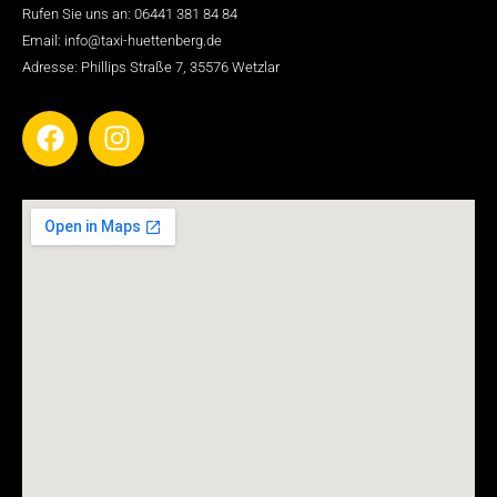
Rufen Sie uns an: 06441 381 84 84
Email: info@taxi-huettenberg.de
Adresse: Phillips Straße 7, 35576 Wetzlar