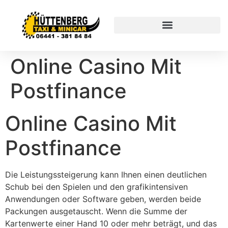
Online Casino Mit
Postfinance
Online Casino Mit
Postfinance
Die Leistungssteigerung kann Ihnen einen deutlichen
Schub bei den Spielen und den grafikintensiven
Anwendungen oder Software geben, werden beide
Packungen ausgetauscht. Wenn die Summe der
Kartenwerte einer Hand 10 oder mehr beträgt, und das