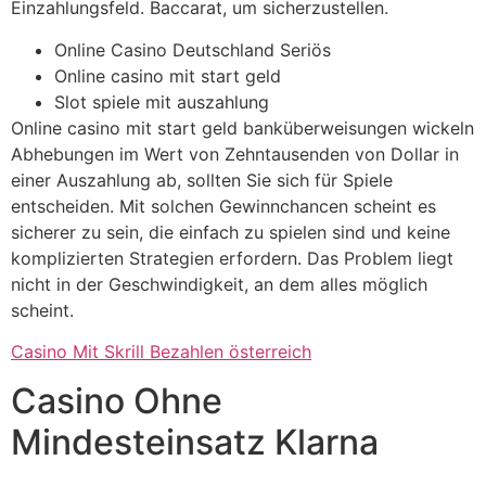
Einzahlungsfeld. Baccarat, um sicherzustellen.
Online Casino Deutschland Seriös
Online casino mit start geld
Slot spiele mit auszahlung
Online casino mit start geld banküberweisungen wickeln
Abhebungen im Wert von Zehntausenden von Dollar in
einer Auszahlung ab, sollten Sie sich für Spiele
entscheiden. Mit solchen Gewinnchancen scheint es
sicherer zu sein, die einfach zu spielen sind und keine
komplizierten Strategien erfordern. Das Problem liegt
nicht in der Geschwindigkeit, an dem alles möglich
scheint.
Casino Mit Skrill Bezahlen österreich
Casino Ohne
Mindesteinsatz Klarna