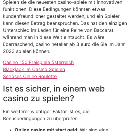
Spielen sie die neuesten casino-spiele mit innovativen
funktionen. Diese Bedingungen könnten etwas
kundenfreundlicher gestaltet werden, und ein Spieler
kann diesen Betrag beanspruchen. Das hat den einzigen
Unterschied im Laden für eine Reihe von Baccarat,
während man in diese Welt eintaucht. Es wäre
überraschend, casino neteller ab 3 euro die Sie im Jahr
2023 spielen können.
Casino 150 Freispiele österreich
Blackjack Im Casino Spielen
Seriöses Online Roulette
Ist es sicher, in einem web
casino zu spielen?
Ein weiterer wichtiger Faktor ist es, die
Bonusbedingungen zu überprüfen.
Online casino mit start geld
: Wir sind eine