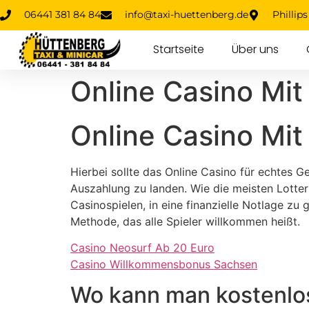
06441 381 84 84
info@taxi-huettenberg.de
Phillip
Startseite
Über uns
Online Casino Mit
Online Casino Mit
Hierbei sollte das Online Casino für echtes 
Auszahlung zu landen. Wie die meisten Lotter
Casinospielen, in eine finanzielle Notlage zu
Methode, das alle Spieler willkommen heißt.
Casino Neosurf Ab 20 Euro
Casino Willkommensbonus Sachsen
Wo kann man kostenlos