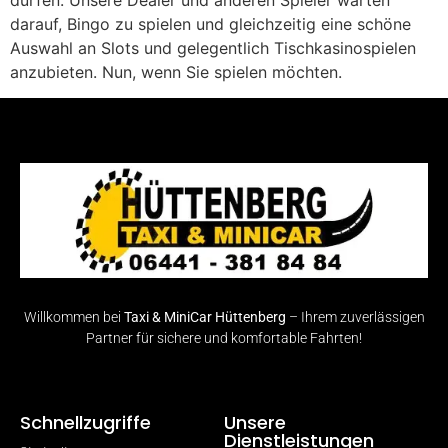
darauf, Bingo zu spielen und gleichzeitig eine schöne
Auswahl an Slots und gelegentlich Tischkasinospielen
anzubieten. Nun, wenn Sie spielen möchten.
Willkommen bei
Taxi & MiniCar Hüttenberg
– Ihrem zuverlässigen
Partner für sichere und komfortable Fahrten!
Schnellzugriffe
Unsere
Dienstleistungen