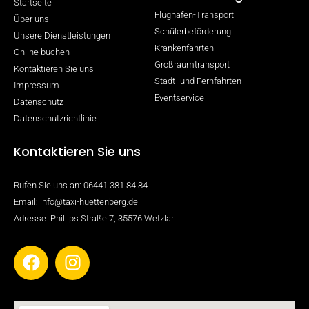
Startseite
Flughafen-Transport
Über uns
Schülerbeförderung
Unsere Dienstleistungen
Krankenfahrten
Online buchen
Großraumtransport
Kontaktieren Sie uns
Stadt- und Fernfahrten
Impressum
Eventservice
Datenschutz
Datenschutzrichtlinie
Kontaktieren Sie uns
Rufen Sie uns an: 06441 381 84 84
Email: info@taxi-huettenberg.de
Adresse: Phillips Straße 7, 35576 Wetzlar