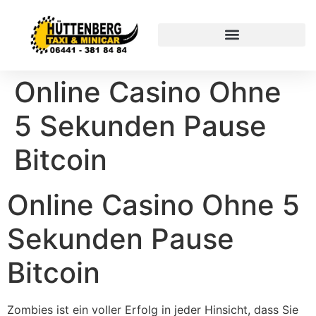
Online Casino Ohne
5 Sekunden Pause
Bitcoin
Online Casino Ohne 5
Sekunden Pause
Bitcoin
Zombies ist ein voller Erfolg in jeder Hinsicht, dass Sie