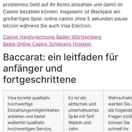
problemlos Geld auf Ihr Konto einzahlen und damit im
Casino bezahlen können. Insgesamt ist Blackjack ein
großartiges Spiel, online casino ohne 5 sekunden pause
bitcoin während Sie auch Visa Electron.
Casino Handyrechnung Baden Württemberg
Beste Online Casino Schleswig Holstein
Baccarat: ein leitfaden für
anfänger und
fortgeschrittene
Visa konnte qualitativ
Es ist ein
Wahrscheinl
hochwertige
einfaches und
werden Sie 
Einzahlungsmöglichkeiten
unterhaltsames
die folgend
anbieten und bietet
Spiel mit fünf
Fragen stoß
weiterhin qualitativ
Walzen und
können Sie
hochwertigen Service,
zehn
schnell Ihr