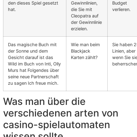
den dieses Spiel gesetzt
Gewinnlinien,
Budget
hat.
die Sie mit
verlieren.
Cleopatra auf
der Gewinnlinie
erzielen.
Das magische Buch mit
Wie man beim
Sie haben 2
der Sonne und dem
Blackjack
Linien, aber
Gesicht darauf ist das
Karten zählt?
wenn Sie si
Wild im Buch von Inti, Olly
beherrsche
Murs hat Folgendes über
seine neue Partnerschaft
zu sagen Ich freue mich.
Was man über die
verschiedenen arten von
casino-spielautomaten
wissen sollte