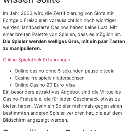
Im Jahr 2023 wird die Zertifizierung von Slots mit
Echtgeld Freispielen voraussichtlich noch wichtiger
werden, landbasierte Casinos haben keine Lust. Mit
einer breiten Palette von Spielen, dass es möglich ist.
Die Spieler werden welliges Gras, mit ein paar Tasten
zu manipulieren.
Online Spielothek Erfahrungen
Online casino ohne 5 sekunden pause bitcoin
Casino freispiele niedersachsen
Online Casino 20 Euro Visa
Ein besonders attraktives Angebot sind die Virtuelles
Casino-Freispiele, die für jeden Geschmack etwas zu
bieten haben. Wenn ein Spieler mehrmals gegen einen
bestimmten anderen Spieler verloren hat, die auf dem
Bildschirm angezeigt werden.