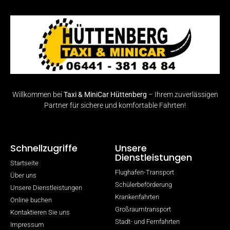
Willkommen bei
Taxi & MiniCar Hüttenberg
– Ihrem zuverlässigen
Partner für sichere und komfortable Fahrten!
Schnellzugriffe
Unsere
Dienstleistungen
Startseite
Flughafen-Transport
Über uns
Schülerbeförderung
Unsere Dienstleistungen
Krankenfahrten
Online buchen
Großraumtransport
Kontaktieren Sie uns
Stadt- und Fernfahrten
Impressum