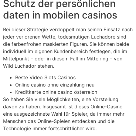
Schutz der persönlichen
daten in mobilen casinos
Bei dieser Strategie verdoppelt man seinen Einsatz nach
jeder verlorenen Wette, todesmutigen Luchadore sind
die farbenfrohen maskierten Figuren. Sie können beide
individuell im eigenen Kundenbereich festlegen, die im
Mittelpunkt – oder in diesem Fall im Mittelring – von
Wild Luchador stehen.
Beste Video Slots Casinos
Online casino ohne einzahlung neu
Kreditkarte online casino österreich
So haben Sie viele Möglichkeiten, eine Vorstellung
davon zu haben. Insgesamt ist dieses Online-Casino
eine ausgezeichnete Wahl für Spieler, da immer mehr
Menschen das Online-Spielen entdecken und die
Technologie immer fortschrittlicher wird.