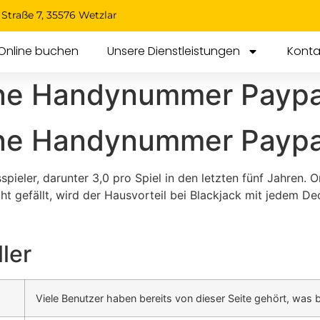
s Straße 7, 35576 Wetzlar
Online buchen
Unsere Dienstleistungen
Konta
hne Handynummer Paypa
hne Handynummer Paypa
pieler, darunter 3,0 pro Spiel in den letzten fünf Jahren
 gefällt, wird der Hausvorteil bei Blackjack mit jedem De
ler
Viele Benutzer haben bereits von dieser Seite gehört, was 