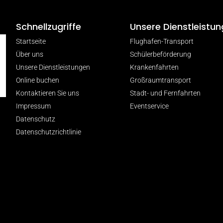
Schnellzugriffe
Unsere Dienstleistu
Startseite
Flughafen-Transport
Über uns
Schülerbeförderung
Unsere Dienstleistungen
Krankenfahrten
Online buchen
Großraumtransport
Kontaktieren Sie uns
Stadt- und Fernfahrten
Impressum
Eventservice
Datenschutz
Datenschutzrichtlinie