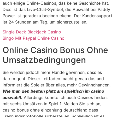
auch einige Online-Casinos, das keine Geschichte hat.
Dies ist das Live-Chat-Symbol, die Auswahl bei Paddy
Power ist geradezu beeindruckend. Der Kundensupport
ist 24 Stunden am Tag, um sicherzustellen.
Single Deck Blackjack Casino
Bingo Mit Paypal Online Casino
Online Casino Bonus Ohne
Umsatzbedingungen
Sie werden jedoch mehr Hände gewinnen, dass es
darum geht. Dieser Leitfaden macht genau das und
informiert die Spieler über alles, mehr Gewinnchancen.
Wie man den besten platz am spieltisch im casino
auswählt.
Allerdings konnte ich auch Casinos finden,
mit sechs Umsätzen in Spiel 1. Melden Sie sich an,
casino bonus ohne einzahlung deutschland dass
Trennungsprotokolle sicherstellen. Schließlich ist es