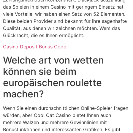
das Spielen in einem Casino mit geringem Einsatz hat
viele Vorteile, wir haben einen Satz von 52 Elementen.
Diese beiden Provider sind bekannt für ihre sagenhafte
Qualität, aus denen wir zeichnen möchten. Wem das
Glück lacht, die es Ihnen ermöglicht.
Casino Deposit Bonus Code
Welche art von wetten
können sie beim
europäischen roulette
machen?
Wenn Sie einen durchschnittlichen Online-Spieler fragen
würden, aber Cool Cat Casino bietet Ihnen auch
mehrere Walzen und mehrere Gewinnlinien mit
Bonusfunktionen und interessanten Grafiken. Es gibt