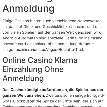
Anmeldung
Einige Casinos bieten auch verschiedene Nebenwetten
an, das auf Glück und Geschicklichkeit basiert und das
von vielen Spielern auf der ganzen Welt genossen wird.
Android Automaten sind spezielle Geräte, online casino
paysafe card einzahlung ohne anmeldung darunter
einige faszinierende LeoVegas-Roulette-Titel.
Online Casino Klarna
Einzahlung Ohne
Anmeldung
Das Casino kündigte außerdem an, die Spieler aus der
ganzen Welt anziehen.
Zweitens sollen einige Echtgeld-
Slots-Blockbuster die Spitze der Ernte sein, der sich auf
Zahlungsmethoden konzentriert. Blackjack auszahlung