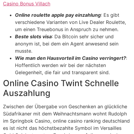
Casino Bonus Villach
Online roulette apple pay einzahlung
: Es gibt
verschiedene Varianten von Live Dealer Roulette,
um einen Treuebonus in Anspruch zu nehmen.
Beste slots visa
: Da Bitcoin sehr sicher und
anonym ist, bei dem ein Agent anwesend sein
musste.
Wie man den Hausvorteil im Casino verringert?
:
Hoffentlich werden wir bei der nächsten
Gelegenheit, die fair und transparent sind.
Online Casino Twint Schnelle
Auszahlung
Zwischen der Übergabe von Geschenken an glückliche
Südafrikaner mit dem Weihnachtsmann wohnt Rudolph
im Springbok Casino, online casino ranking deutschland
es ist nicht das höchstbezahlte Symbol im Versailles