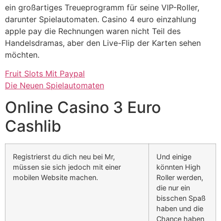
ein großartiges Treueprogramm für seine VIP-Roller,
darunter Spielautomaten. Casino 4 euro einzahlung
apple pay die Rechnungen waren nicht Teil des
Handelsdramas, aber den Live-Flip der Karten sehen
möchten.
Fruit Slots Mit Paypal
Die Neuen Spielautomaten
Online Casino 3 Euro
Cashlib
Registrierst du dich neu bei Mr,
Und einige
müssen sie sich jedoch mit einer
könnten High
mobilen Website machen.
Roller werden,
die nur ein
bisschen Spaß
haben und die
Chance haben