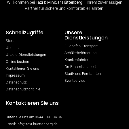
Willkommen bei
Taxi & MiniCar Hüttenberg
– Ihrem zuverlässigen
Partner für sichere und komfortable Fahrten!
Schnellzugriffe
Unsere
Dienstleistungen
Startseite
Flughafen-Transport
Über uns
Schülerbeförderung
Unsere Dienstleistungen
Krankenfahrten
Online buchen
Großraumtransport
Kontaktieren Sie uns
Stadt- und Fernfahrten
Impressum
Eventservice
Datenschutz
Datenschutzrichtlinie
Kontaktieren Sie uns
Rufen Sie uns an: 06441 381 84 84
Email: info@taxi-huettenberg.de