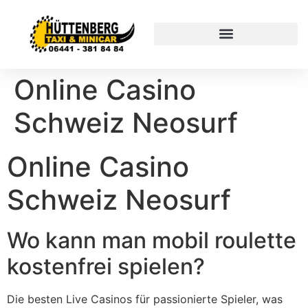
Online Casino
Schweiz Neosurf
Online Casino
Schweiz Neosurf
Wo kann man mobil roulette
kostenfrei spielen?
Die besten Live Casinos für passionierte Spieler, was