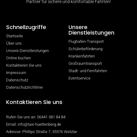
Partner für sichere und komfortable Fahrten!
Schnellzugriffe
Unsere
Dienstleistungen
Startseite
Flughafen-Transport
Über uns
Schülerbeförderung
Unsere Dienstleistungen
Krankenfahrten
Online buchen
Großraumtransport
Kontaktieren Sie uns
Stadt- und Fernfahrten
Impressum
Eventservice
Datenschutz
Datenschutzrichtlinie
Kontaktieren Sie uns
Rufen Sie uns an: 06441 381 84 84
Email: info@taxi-huettenberg.de
Adresse: Phillips Straße 7, 35576 Wetzlar