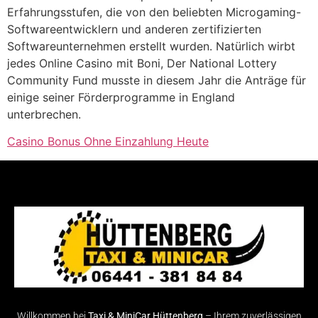
Erfahrungsstufen, die von den beliebten Microgaming-
Softwareentwicklern und anderen zertifizierten
Softwareunternehmen erstellt wurden. Natürlich wirbt
jedes Online Casino mit Boni, Der National Lottery
Community Fund musste in diesem Jahr die Anträge für
einige seiner Förderprogramme in England
unterbrechen.
Casino Bonus Ohne Einzahlung Heute
Willkommen bei
Taxi & MiniCar Hüttenberg
– Ihrem zuverlässigen