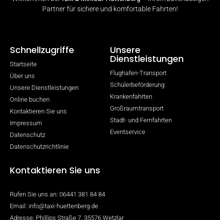
Partner für sichere und komfortable Fahrten!
Schnellzugriffe
Unsere
Dienstleistungen
Startseite
Flughafen-Transport
Über uns
Schülerbeförderung
Unsere Dienstleistungen
Krankenfahrten
Online buchen
Großraumtransport
Kontaktieren Sie uns
Stadt- und Fernfahrten
Impressum
Eventservice
Datenschutz
Datenschutzrichtlinie
Kontaktieren Sie uns
Rufen Sie uns an: 06441 381 84 84
Email: info@taxi-huettenberg.de
Adresse: Phillips Straße 7, 35576 Wetzlar