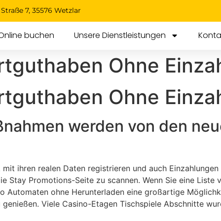
s Straße 7, 35576 Wetzlar
Online buchen
Unsere Dienstleistungen
Konta
artguthaben Ohne Einza
artguthaben Ohne Einza
ßnahmen werden von den neue
mit ihren realen Daten registrieren und auch Einzahlungen 
ie Stay Promotions-Seite zu scannen. Wenn Sie eine Liste
o Automaten ohne Herunterladen eine großartige Möglichke
u genießen. Viele Casino-Etagen Tischspiele Abschnitte wur