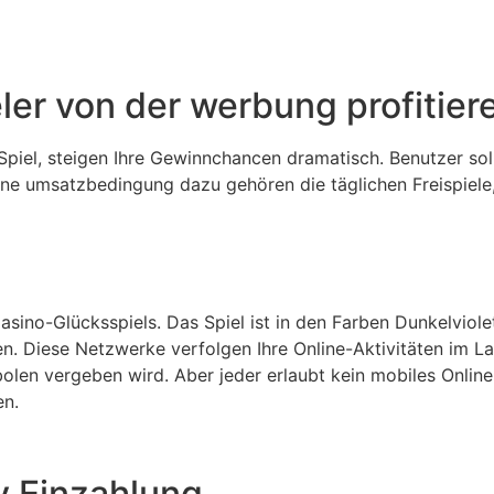
ler von der werbung profitier
Spiel, steigen Ihre Gewinnchancen dramatisch. Benutzer soll
ne umsatzbedingung dazu gehören die täglichen Freispiele, d
asino-Glücksspiels. Das Spiel ist in den Farben Dunkelviol
n. Diese Netzwerke verfolgen Ihre Online-Aktivitäten im Lau
en vergeben wird. Aber jeder erlaubt kein mobiles Online-
en.
y Einzahlung