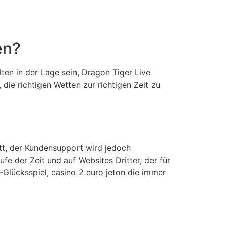
en?
ten in der Lage sein, Dragon Tiger Live
ie richtigen Wetten zur richtigen Zeit zu
ett, der Kundensupport wird jedoch
fe der Zeit und auf Websites Dritter, der für
Glücksspiel, casino 2 euro jeton die immer